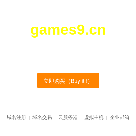
games9.cn
您所访问的域名正在西部数码（west.cn）出售！
main name is currently for sale on the west.cn, Buy
立即购买（Buy it !）
域名注册
域名交易
云服务器
虚拟主机
企业邮箱
|
|
|
|