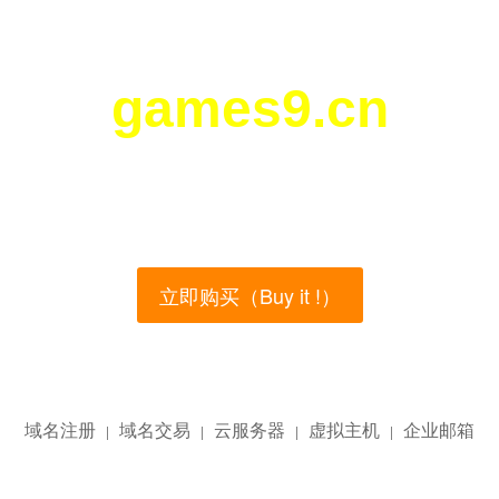
games9.cn
您所访问的域名正在西部数码（west.cn）出售！
main name is currently for sale on the west.cn, Buy
立即购买（Buy it !）
域名注册
域名交易
云服务器
虚拟主机
企业邮箱
|
|
|
|